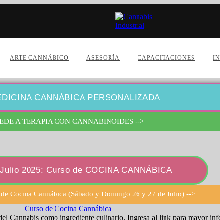
ARTE CANNÁBICO
ASESORÍA
CAPACITACIONES
I
DICINA CANNÁBICA PERSONALIZADA
EDE A TERAPIA CON CANNABINOIDES -->
e Julio 2025: Curso de COCINA CANNÁBICA
 de Cocina Cannábica (Sábado y Domingo 26 y 27 de Julio) -->
 del Cannabis como ingrediente culinario. Ingresa al link para mayor in